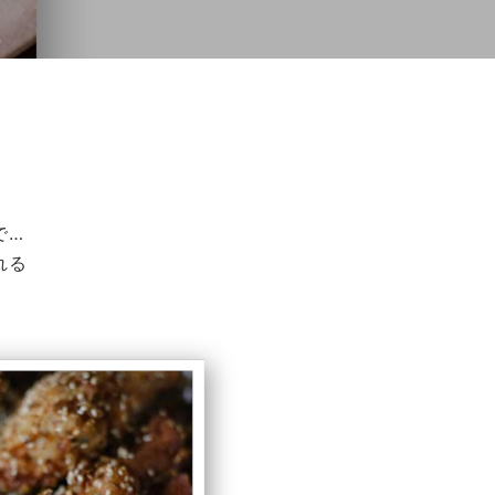
で…
れる