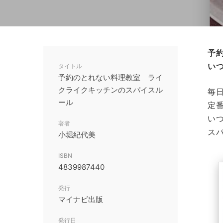
予約
い
タイトル
予約のとれない料理教室 ライ
クライクキッチンのスパイスル
毎
ール
定
い
著者
ス
小堀紀代美
ISBN
4839987440
発行
マイナビ出版
発行日